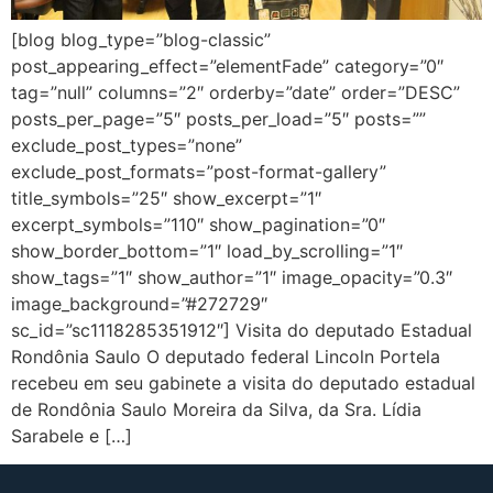
[blog blog_type=”blog-classic”
post_appearing_effect=”elementFade” category=”0″
tag=”null” columns=”2″ orderby=”date” order=”DESC”
posts_per_page=”5″ posts_per_load=”5″ posts=””
exclude_post_types=”none”
exclude_post_formats=”post-format-gallery”
title_symbols=”25″ show_excerpt=”1″
excerpt_symbols=”110″ show_pagination=”0″
show_border_bottom=”1″ load_by_scrolling=”1″
show_tags=”1″ show_author=”1″ image_opacity=”0.3″
image_background=”#272729″
sc_id=”sc1118285351912″] Visita do deputado Estadual
Rondônia Saulo O deputado federal Lincoln Portela
recebeu em seu gabinete a visita do deputado estadual
de Rondônia Saulo Moreira da Silva, da Sra. Lídia
Sarabele e […]