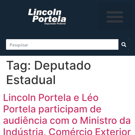
Tag:
Deputado
Estadual
Lincoln Portela e Léo
Portela participam de
audiência com o Ministro da
Indústria, Comércio Exterior