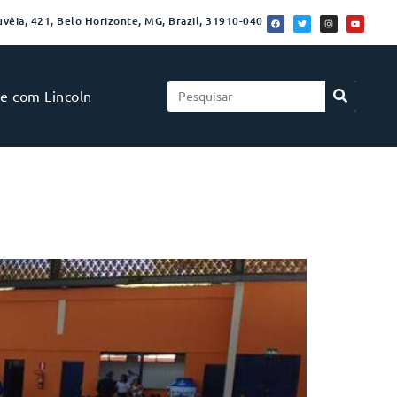
vêia, 421, Belo Horizonte, MG, Brazil, 31910-040
le com Lincoln