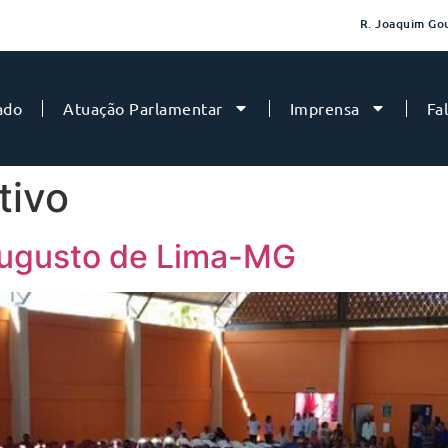
R. Joaquim Gou
ado
Atuação Parlamentar
Imprensa
Fa
tivo
Augusto de Lima-MG