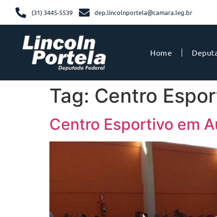
(31) 3445-5539
dep.lincolnportela@camara.leg.br
Home
Deput
Tag:
Centro Espor
Centro Esportivo em 