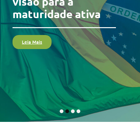
visão para a
maturidade ativa
Leia Mais
1
2
3
4