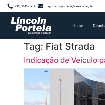
(31) 3445-5539
dep.lincolnportela@camara.leg.br
Home
Deput
Tag:
Fiat Strada
Indicação de Veículo p