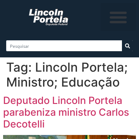
Tag:
Lincoln Portela;
Ministro; Educação
Deputado Lincoln Portela
parabeniza ministro Carlos
Decotelli