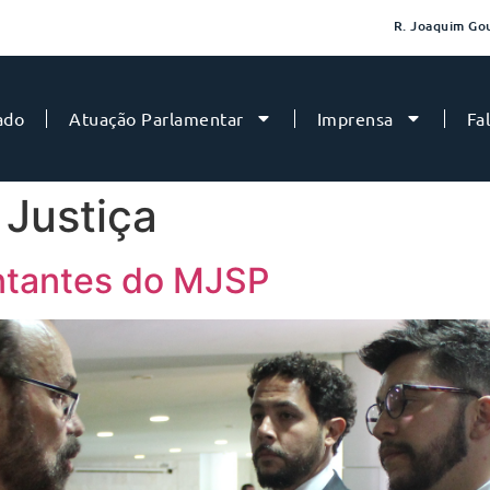
R. Joaquim Gou
ado
Atuação Parlamentar
Imprensa
Fa
 Justiça
ntantes do MJSP