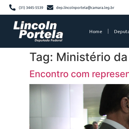
(31) 3445-5539
dep.lincolnportela@camara.leg.br
Home
Deput
Tag:
Ministério da
Encontro com represe