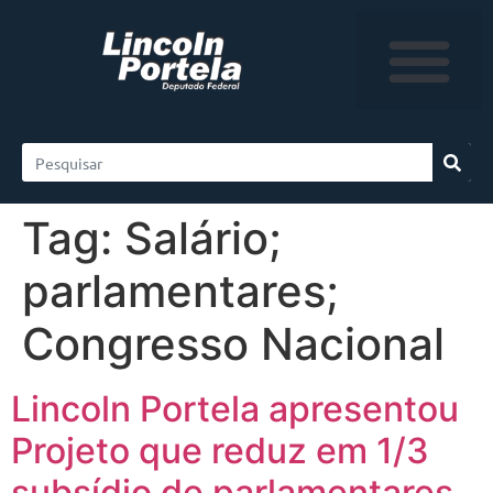
Tag:
Salário;
parlamentares;
Congresso Nacional
Lincoln Portela apresentou
Projeto que reduz em 1/3
subsídio de parlamentares