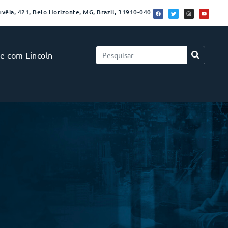
vêia, 421, Belo Horizonte, MG, Brazil, 31910-040
le com Lincoln