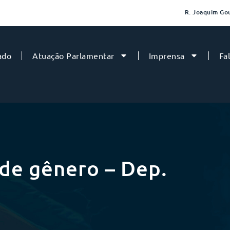
R. Joaquim Gou
ado
Atuação Parlamentar
Imprensa
Fa
de gênero – Dep.