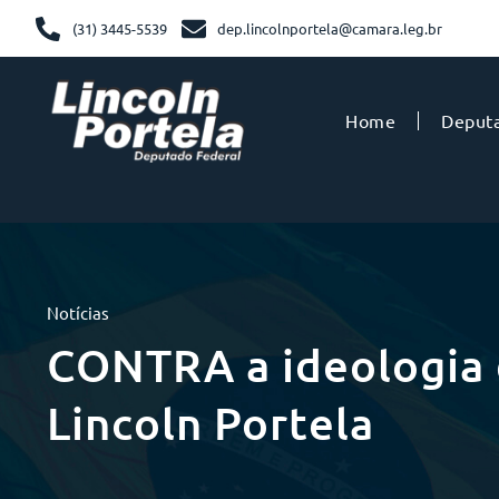
(31) 3445-5539
dep.lincolnportela@camara.leg.br
Home
Deput
Notícias
CONTRA a ideologia 
Lincoln Portela