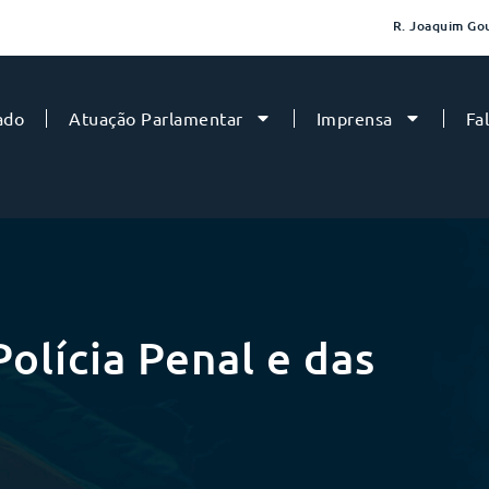
R. Joaquim Gou
ado
Atuação Parlamentar
Imprensa
Fa
olícia Penal e das