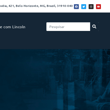
vêia, 421, Belo Horizonte, MG, Brazil, 31910-040
le com Lincoln