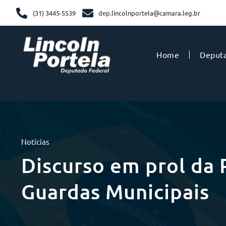
(31) 3445-5539
dep.lincolnportela@camara.leg.br
Home
Deput
Notícias
Discurso em prol da P
Guardas Municipais