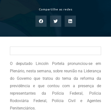
Compartilhe as redes
O deputado Lincoln Portela pronunciou-se em
Plenário, nesta semana, sobre reunião na Liderança
do Governo que tratou do tema da reforma da
previdência e que contou com a presença de
representantes da Polícia Federal, Polícia
Rodoviária Federal, Polícia Civil e Agentes
Penitenciários.