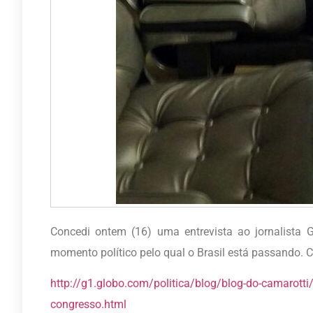
Concedi ontem (16) uma entrevista ao jornalista G
momento político pelo qual o Brasil está passando. 
http://g1.globo.com/politica/blog/blog-do-camarotti/p
congresso.html