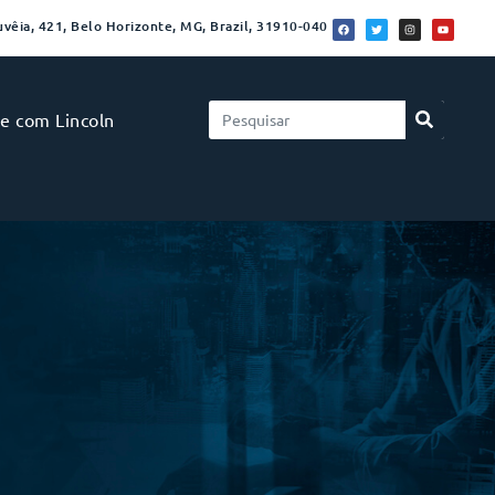
vêia, 421, Belo Horizonte, MG, Brazil, 31910-040
le com Lincoln