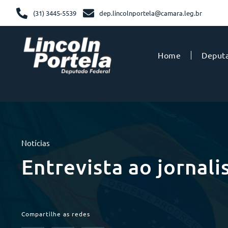
(31) 3445-5539
dep.lincolnportela@camara.leg.br
Home
Deput
Notícias
Entrevista ao jornal
Compartilhe as redes