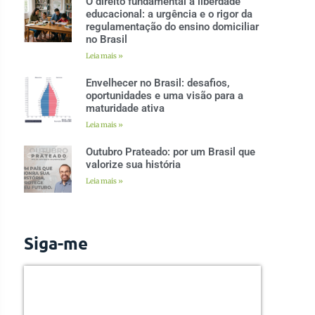
O direito fundamental à liberdade
educacional: a urgência e o rigor da
regulamentação do ensino domiciliar
no Brasil
Leia mais »
Envelhecer no Brasil: desafios,
oportunidades e uma visão para a
maturidade ativa
Leia mais »
Outubro Prateado: por um Brasil que
valorize sua história
Leia mais »
Siga-me