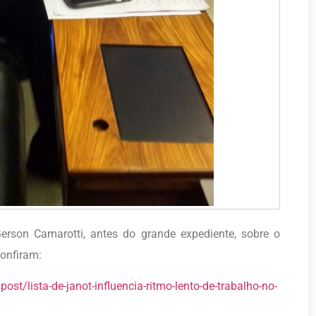
erson Camarotti, antes do grande expediente, sobre o
Confiram:
ost/lista-de-janot-influencia-ritmo-lento-de-trabalho-no-