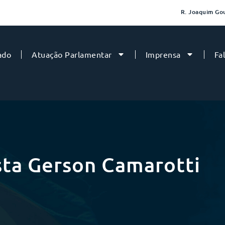
R. Joaquim Gou
ado
Atuação Parlamentar
Imprensa
Fa
ista Gerson Camarotti