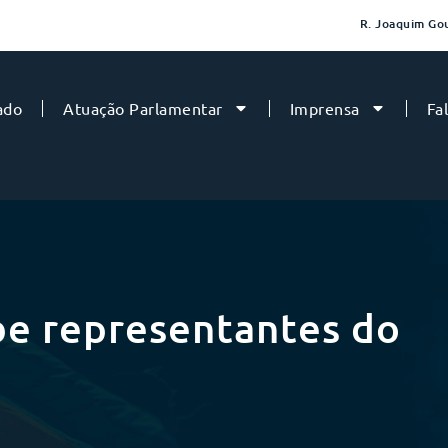
R. Joaquim Gou
ado
Atuação Parlamentar
Imprensa
Fa
be representantes do