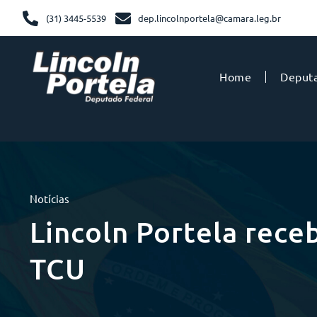
(31) 3445-5539
dep.lincolnportela@camara.leg.br
Home
Deput
Notícias
Lincoln Portela rece
TCU