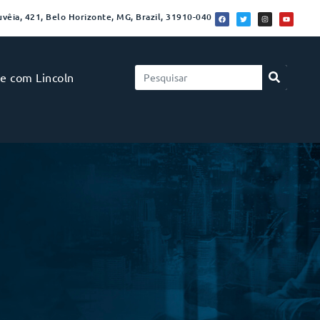
vêia, 421, Belo Horizonte, MG, Brazil, 31910-040
le com Lincoln