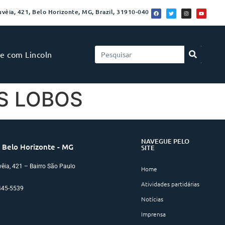
vêia, 421, Belo Horizonte, MG, Brazil, 31910-040
le com Lincoln
S LOBOS
NAVEGUE PELO
 Belo Horizonte - MG
SITE
êia, 421 – Bairro São Paulo
Home
Atividades partidárias
3445-5539
Notícias
Imprensa