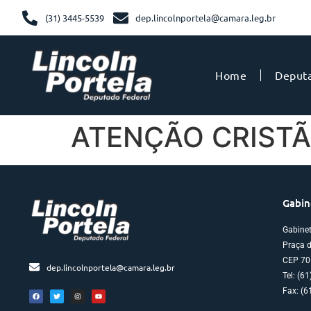
(31) 3445-5539
dep.lincolnportela@camara.leg.br
Home
Deput
ATENÇÃO CRISTÃ
Gabin
Gabine
Praça d
CEP 70
dep.lincolnportela@camara.leg.br
Tel: (6
Fax: (6