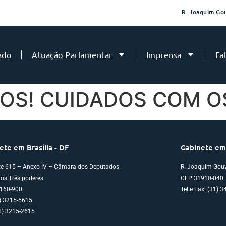
R. Joaquim Gou
ado
Atuação Parlamentar
Imprensa
Fa
OS! CUIDADOS COM O
Gabinete em
ete em Brasília - DF
R. Joaquim Gouv
te 615 – Anexo IV – Câmara dos Deputados
CEP 31910-040
os Três poderes
Tel e Fax: (31) 
160-900
1) 3215-5615
1) 3215-2615