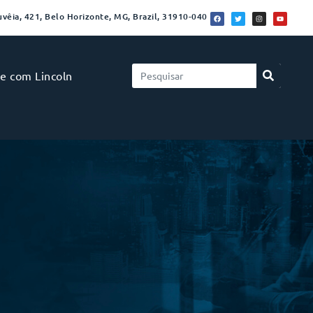
vêia, 421, Belo Horizonte, MG, Brazil, 31910-040
le com Lincoln