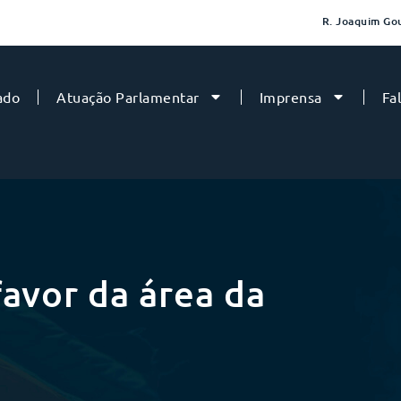
R. Joaquim Gou
ado
Atuação Parlamentar
Imprensa
Fa
favor da área da