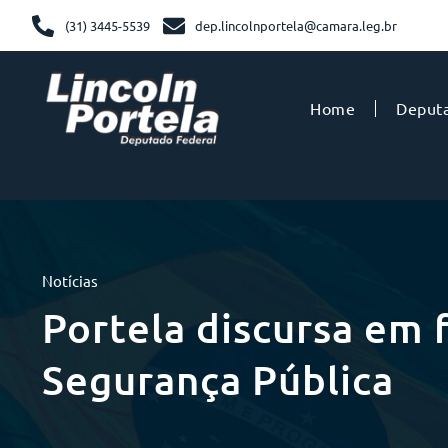
(31) 3445-5539
dep.lincolnportela@camara.leg.br
Home
Deput
Notícias
Portela discursa em 
Segurança Pública