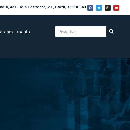
vêia, 421, Belo Horizonte, MG, Brazil, 31910-040
le com Lincoln