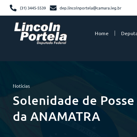
(31) 3445-5539
dep.lincolnportela@camara.leg.br
Home
Deput
Notícias
Solenidade de Posse 
da ANAMATRA