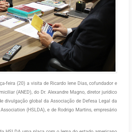
ça-feira (20) a visita de Ricardo Iene Dias, cofundador e
iliar (ANED), do Dr. Alexandre Magno, diretor jurídico
 de divulgação global da Associação de Defesa Legal da
ssociation (HSLDA), e de Rodrigo Martins, empresário
or da HSLDA uma placa com o lema do estado americano