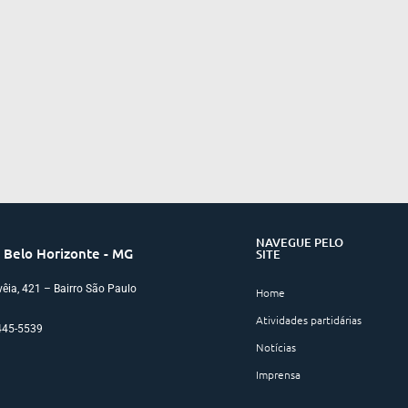
NAVEGUE PELO
 Belo Horizonte - MG
SITE
êia, 421 – Bairro São Paulo
Home
Atividades partidárias
3445-5539
Notícias
Imprensa