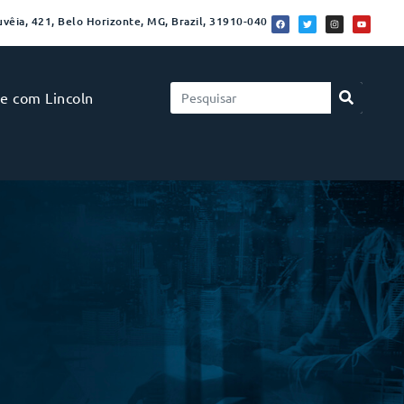
vêia, 421, Belo Horizonte, MG, Brazil, 31910-040
le com Lincoln