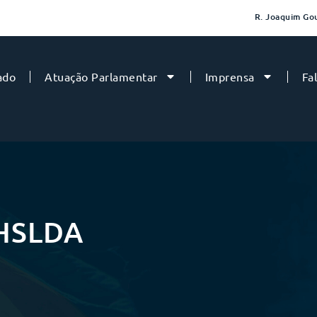
R. Joaquim Gou
ado
Atuação Parlamentar
Imprensa
Fa
 HSLDA