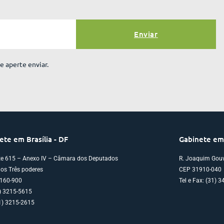
Enviar
e aperte enviar.
Gabinete em
ete em Brasília - DF
R. Joaquim Gouv
te 615 – Anexo IV – Câmara dos Deputados
CEP 31910-040
os Três poderes
Tel e Fax: (31) 
160-900
1) 3215-5615
1) 3215-2615