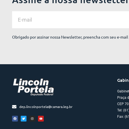
Obrigado por assinar nossa Newsletter, preencha com seu e-mail 
Gabin
Gabine
Praça d
CEP 70
dep.lincolnportela@camara.leg.br
Tel: (6
Fax: (6