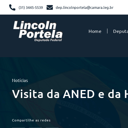
(31) 3445-5539
dep.lincolnportela@camara.leg.br
Home
Deput
Notícias
Visita da ANED e da
Compartilhe as redes