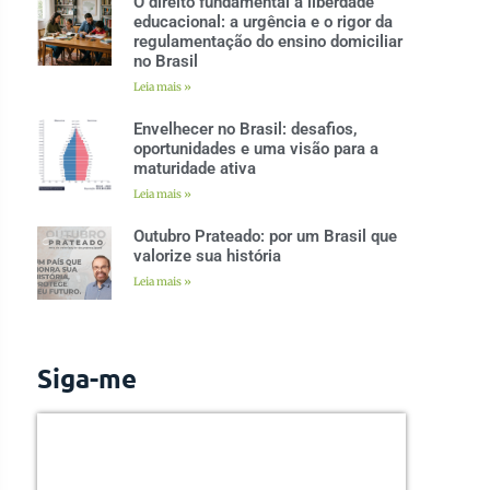
O direito fundamental à liberdade
educacional: a urgência e o rigor da
regulamentação do ensino domiciliar
no Brasil
Leia mais »
Envelhecer no Brasil: desafios,
oportunidades e uma visão para a
maturidade ativa
Leia mais »
Outubro Prateado: por um Brasil que
valorize sua história
Leia mais »
Siga-me