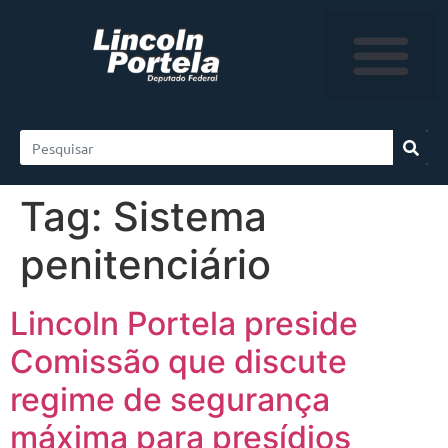
Tag:
Sistema
penitenciário
Lincoln Portela preside
Comissão que discute
regime de segurança
máxima para presídios