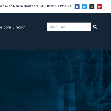
vêia, 421, Belo Horizonte, MG, Brazil, 31910-040
le com Lincoln