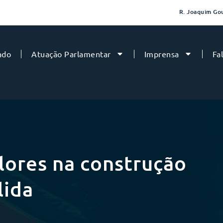
R. Joaquim Gou
ado
Atuação Parlamentar
Imprensa
Fa
alores na construção
lida