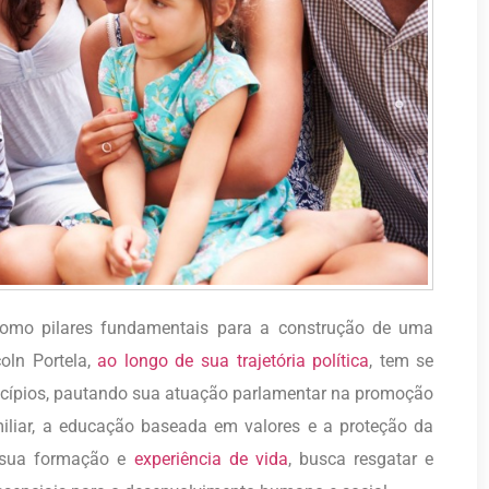
como pilares fundamentais para a construção de uma
oln Portela,
ao longo de sua trajetória política
, tem se
cípios, pautando sua atuação parlamentar na promoção
amiliar, a educação baseada em valores e a proteção da
m sua formação e
experiência de vida
, busca resgatar e