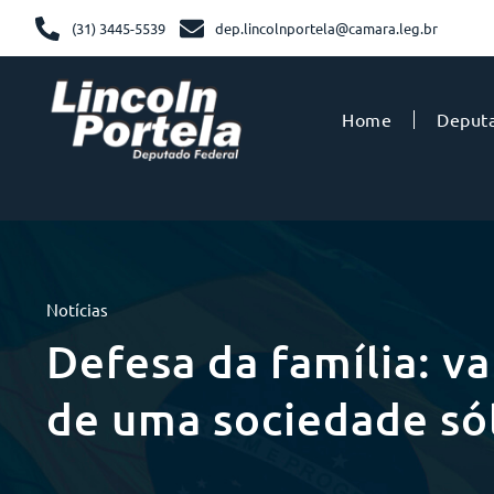
(31) 3445-5539
dep.lincolnportela@camara.leg.br
Home
Deput
Notícias
Defesa da família: v
de uma sociedade só