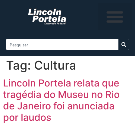
Tag:
Cultura
Lincoln Portela relata que
tragédia do Museu no Rio
de Janeiro foi anunciada
por laudos